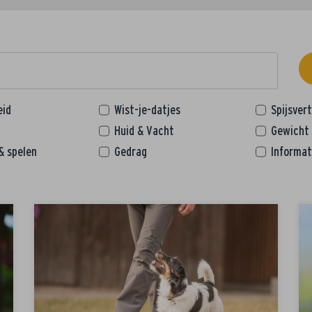
eid
Wist-je-datjes
Spijsver
Huid & Vacht
Gewicht
& spelen
Gedrag
Informat