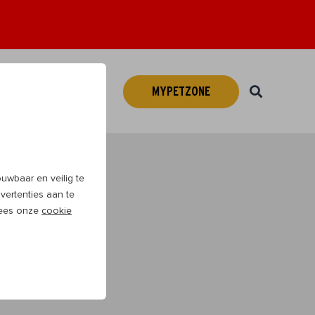
MYPETZONE
Webshop
NL
wbaar en veilig te
vertenties aan te
 Lees onze
cookie
veel plezier te