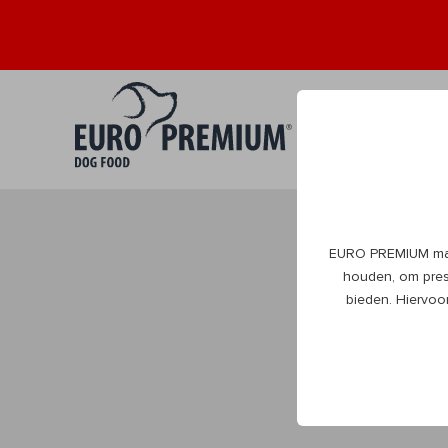
Puppy
Volwa
0+
1+
EURO PREMIUM maak
DogBlog
houden, om prest
bieden. Hiervoo
Alles wat je moet
beleven natuurlijk