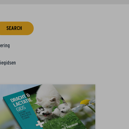
SEARCH
tering
iegidsen