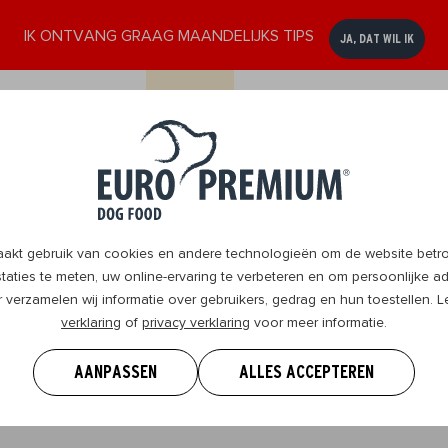
IK ONTVANG GRAAG MAANDELIJKS TIPS
JA, DAT WIL IK
ssen
Senior
DogBlog
Verkooppunten
Contact
8+
t gebruik van cookies en andere technologieën om de website betrou
aties te meten, uw online-ervaring te verbeteren en om persoonlijke ad
r verzamelen wij informatie over gebruikers, gedrag en hun toestellen.
verklaring
of
privacy verklaring
voor meer informatie.
 weten om je hond te geven wat hij nodig heeft en samen 
.
AANPASSEN
ALLES ACCEPTEREN