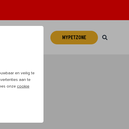
MYPETZONE
Webshop
NL
wbaar en veilig te
vertenties aan te
 Lees onze
cookie
veel plezier te