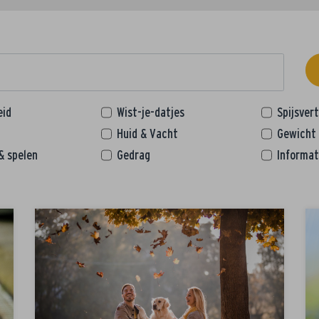
eid
Wist-je-datjes
Spijsver
Huid & Vacht
Gewicht
& spelen
Gedrag
Informat