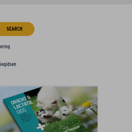
SEARCH
tering
iegidsen