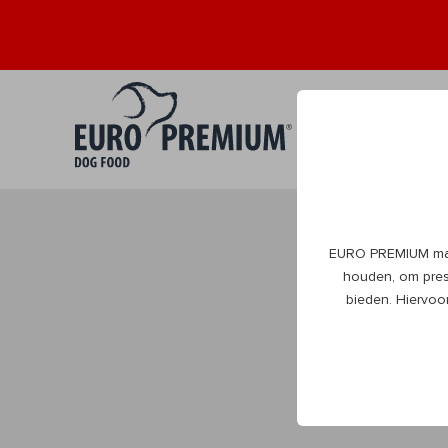
Puppy
Volwa
0+
1+
EURO PREMIUM maak
DogBlog
houden, om prest
bieden. Hiervoo
Alles wat je moet
beleven natuurlijk