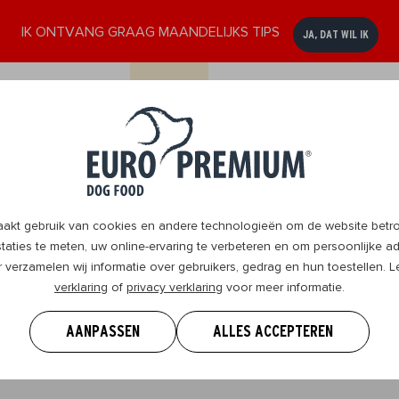
IK ONTVANG GRAAG MAANDELIJKS TIPS
JA, DAT WIL IK
ssen
Senior
DogBlog
Verkooppunten
Contact
8+
t gebruik van cookies en andere technologieën om de website betrou
aties te meten, uw online-ervaring te verbeteren en om persoonlijke ad
r verzamelen wij informatie over gebruikers, gedrag en hun toestellen.
verklaring
of
privacy verklaring
voor meer informatie.
 weten om je hond te geven wat hij nodig heeft en samen 
.
AANPASSEN
ALLES ACCEPTEREN