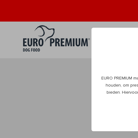
Puppy
Volwa
0+
1+
EURO PREMIUM maak
DogBlog
houden, om prest
bieden. Hiervoo
Alles wat je moet
beleven natuurlijk