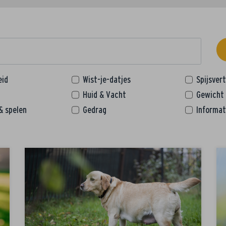
eid
Wist-je-datjes
Spijsver
Huid & Vacht
Gewicht
& spelen
Gedrag
Informat