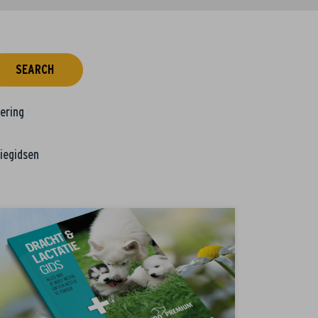
SEARCH
tering
iegidsen