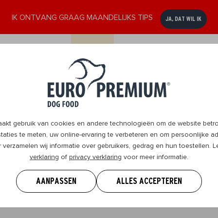
IK ONTVANG GRAAG MAANDELIJKS TIPS
JA, DAT WIL IK
ssen
Senior
DogBlog
Verkooppunten
Contact
8+
t gebruik van cookies en andere technologieën om de website betrou
aties te meten, uw online-ervaring te verbeteren en om persoonlijke ad
r verzamelen wij informatie over gebruikers, gedrag en hun toestellen.
verklaring
of
privacy verklaring
voor meer informatie.
 weten om je hond te geven wat hij nodig heeft en samen 
.
AANPASSEN
ALLES ACCEPTEREN