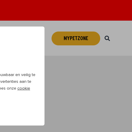
MYPETZONE
Webshop
NL
wbaar en veilig te
vertenties aan te
 Lees onze
cookie
veel plezier te